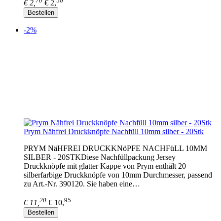
70
50
€ 2,
€ 2,
Bestellen
-2%
Prym Nähfrei Druckknöpfe Nachfüll 10mm silber - 20Stk
PRYM NäHFREI DRUCKKNöPFE NACHFüLL 10MM
SILBER - 20STKDiese Nachfüllpackung Jersey
Druckknöpfe mit glatter Kappe von Prym enthält 20
silberfarbige Druckknöpfe von 10mm Durchmesser, passend
zu Art.-Nr. 390120. Sie haben eine…
20
95
€ 11,
€ 10,
Bestellen