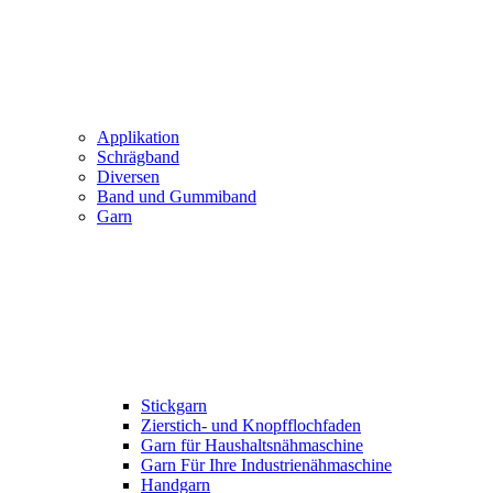
Applikation
Schrägband
Diversen
Band und Gummiband
Garn
Stickgarn
Zierstich- und Knopfflochfaden
Garn für Haushaltsnähmaschine
Garn Für Ihre Industrienähmaschine
Handgarn