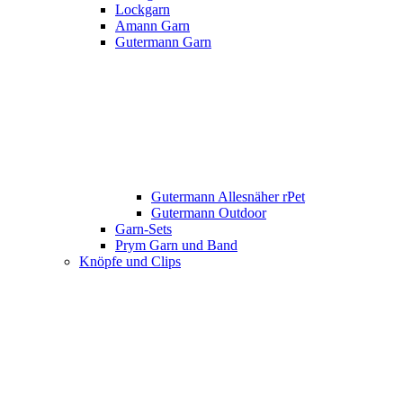
Lockgarn
Amann Garn
Gutermann Garn
Gutermann Allesnäher rPet
Gutermann Outdoor
Garn-Sets
Prym Garn und Band
Knöpfe und Clips