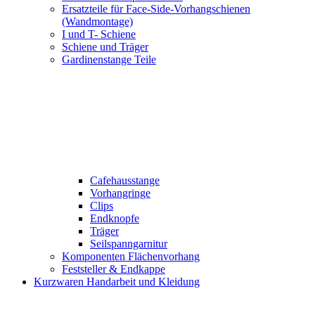
Ersatzteile für Face-Side-Vorhangschienen
(Wandmontage)
I und T- Schiene
Schiene und Träger
Gardinenstange Teile
Cafehausstange
Vorhangringe
Clips
Endknopfe
Träger
Seilspanngarnitur
Komponenten Flächenvorhang
Feststeller & Endkappe
Kurzwaren Handarbeit und Kleidung