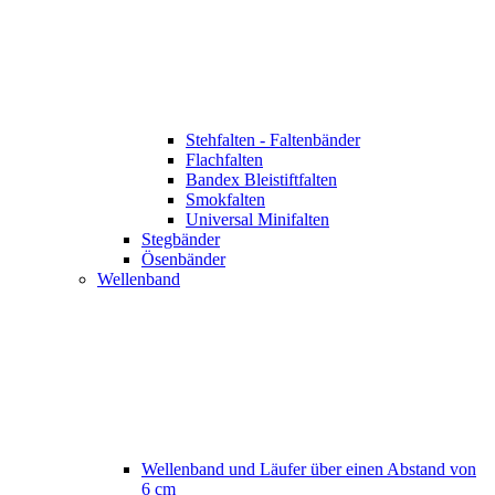
Stehfalten - Faltenbänder
Flachfalten
Bandex Bleistiftfalten
Smokfalten
Universal Minifalten
Stegbänder
Ösenbänder
Wellenband
Wellenband und Läufer über einen Abstand von
6 cm