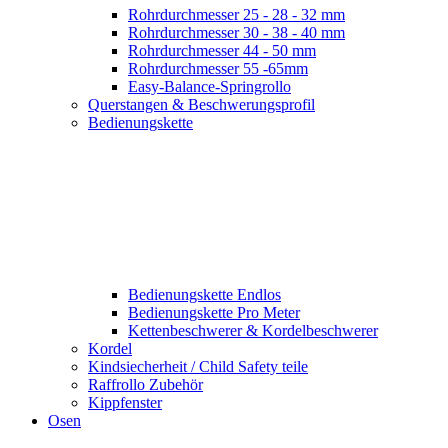
Rohrdurchmesser 25 - 28 - 32 mm
Rohrdurchmesser 30 - 38 - 40 mm
Rohrdurchmesser 44 - 50 mm
Rohrdurchmesser 55 -65mm
Easy-Balance-Springrollo
Querstangen & Beschwerungsprofil
Bedienungskette
Bedienungskette Endlos
Bedienungskette Pro Meter
Kettenbeschwerer & Kordelbeschwerer
Kordel
Kindsiecherheit / Child Safety teile
Raffrollo Zubehör
Kippfenster
Osen