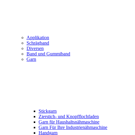
Applikation
Schrägband
Diversen
Band und Gummiband
Garn
Stickgarn
Zierstich- und Knopfflochfaden
Garn für Haushaltsnähmaschine
Garn Für Ihre Industrienähmaschine
Handgarn