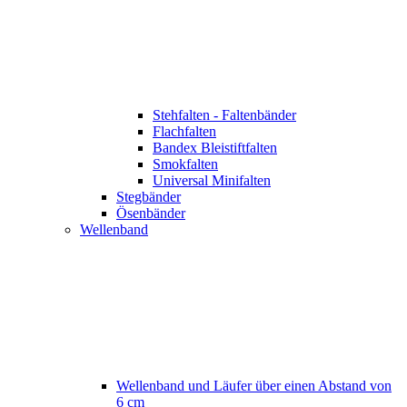
Stehfalten - Faltenbänder
Flachfalten
Bandex Bleistiftfalten
Smokfalten
Universal Minifalten
Stegbänder
Ösenbänder
Wellenband
Wellenband und Läufer über einen Abstand von
6 cm