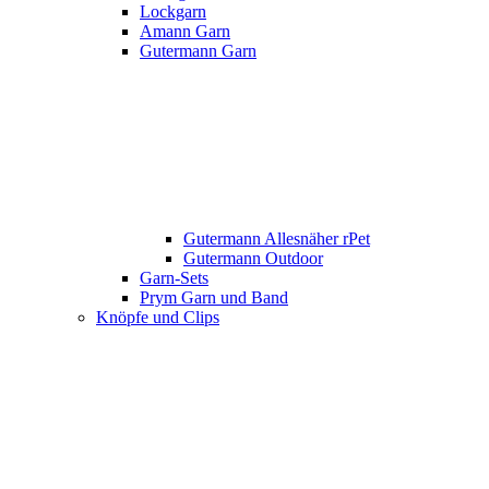
Lockgarn
Amann Garn
Gutermann Garn
Gutermann Allesnäher rPet
Gutermann Outdoor
Garn-Sets
Prym Garn und Band
Knöpfe und Clips