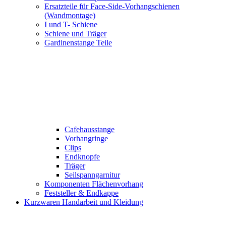
Ersatzteile für Face-Side-Vorhangschienen
(Wandmontage)
I und T- Schiene
Schiene und Träger
Gardinenstange Teile
Cafehausstange
Vorhangringe
Clips
Endknopfe
Träger
Seilspanngarnitur
Komponenten Flächenvorhang
Feststeller & Endkappe
Kurzwaren Handarbeit und Kleidung