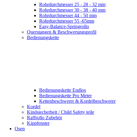
Rohrdurchmesser 25 - 28 - 32 mm
Rohrdurchmesser 30 - 38 - 40 mm
Rohrdurchmesser 44 - 50 mm
Rohrdurchmesser 55 -65mm
Easy-Balance-Springrollo
Querstangen & Beschwerungsprofil
Bedienungskette
Bedienungskette Endlos
Bedienungskette Pro Meter
Kettenbeschwerer & Kordelbeschwerer
Kordel
Kindsiecherheit / Child Safety teile
Raffrollo Zubehör
Kippfenster
Osen