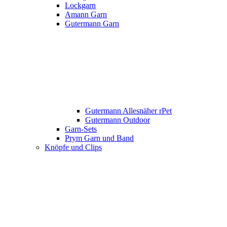
Lockgarn
Amann Garn
Gutermann Garn
Gutermann Allesnäher rPet
Gutermann Outdoor
Garn-Sets
Prym Garn und Band
Knöpfe und Clips