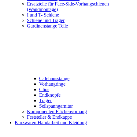
Ersatzteile für Face-Side-Vorhangschienen
(Wandmontage)
I und T- Schiene
Schiene und Träger
Gardinenstange Teile
Cafehausstange
Vorhangringe
Clips
Endknopfe
Träger
Seilspanngarnitur
Komponenten Flächenvorhang
Feststeller & Endkappe
Kurzwaren Handarbeit und Kleidung