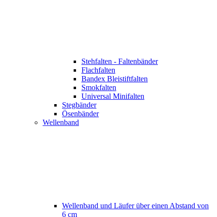
Stehfalten - Faltenbänder
Flachfalten
Bandex Bleistiftfalten
Smokfalten
Universal Minifalten
Stegbänder
Ösenbänder
Wellenband
Wellenband und Läufer über einen Abstand von
6 cm