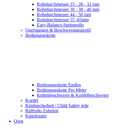
Rohrdurchmesser 25 - 28 - 32 mm
Rohrdurchmesser 30 - 38 - 40 mm
Rohrdurchmesser 44 - 50 mm
Rohrdurchmesser 55 -65mm
Easy-Balance-Springrollo
Querstangen & Beschwerungsprofil
Bedienungskette
Bedienungskette Endlos
Bedienungskette Pro Meter
Kettenbeschwerer & Kordelbeschwerer
Kordel
Kindsiecherheit / Child Safety teile
Raffrollo Zubehör
Kippfenster
Osen