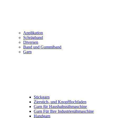
Applikation
Schrägband
Diversen
Band und Gummiband
Garn
Stickgarn
Zierstich- und Knopfflochfaden
Garn für Haushaltsnähmaschine
Garn Für Ihre Industrienähmaschine
Handgarn